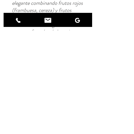
elegante combinando frutos rojos
(frambuesa, cereza) y frutos
negros (grosella negra, mora). En
boca es denso recogiendo los
aromas afrutados de la nariz con
ligeros toques de notas de cacao,
todo enmarcado por taninos
sólidos".
Notas legales
política de confidencialidad
© 2022 por Domaine du Siestou.