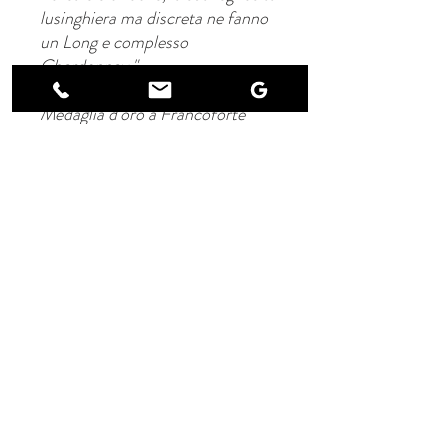
lusinghiera ma discreta ne fanno
un Long e complesso
Chardonnay."
Medaglia d'oro a Francoforte
2021
Medaglia d'argento Vinalies 2020
Medaglia d'argento Terre de Vins
2020
Avviso legale
politica sulla riservatezza