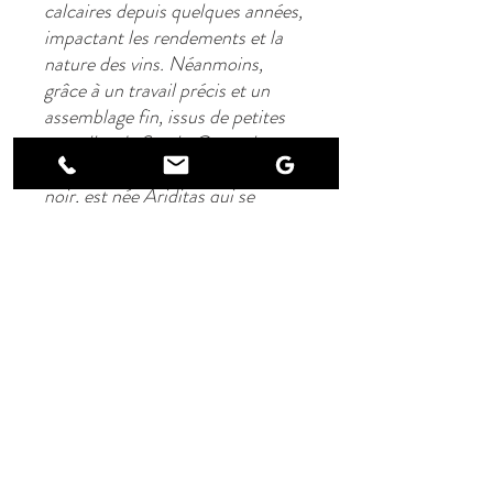
calcaires depuis quelques années,
impactant les rendements et la
nature des vins. Néanmoins,
grâce à un travail précis et un
assemblage fin, issus de petites
parcelles de Syrah, Grenache
noir, Carignan, Cinsault et Pinot
noir, est née Ariditas qui se
caractérise par sa fraîcheur et son
méli-melo d'arômes.
Domaine du Siestou, D111
11 800 Laure-Minervois
06 79 63 52 32
domainedusiestou@wanadoo.fr