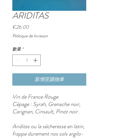
ARIDITAS
價
€26.00
格
Politique de livraison
數量
*
新增至購物車
Vin de France Rouge
Cépage : Syrah, Grenache noir,
Carignan, Cinsault, Pinot noir.
Ariditas ou la sécheresse en latin,
frappe durement nos sols argilo-