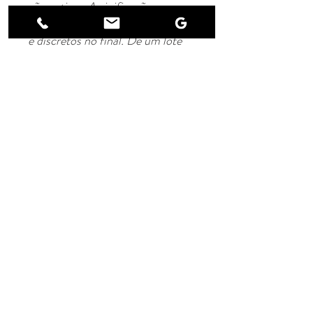
são nativas. A vinificação em
cachos inteiros traz taninos leves
e discretos no final. De um lote
de Carignan em encostas com
mais de 50 anos. Um vinho vivo,
elegante, frutado e generoso ."
Notícia legal
Política de Privacidade
© 2022 por Domaine du Siestou.