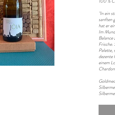
100 % C
"In ein 
sanften 
hat er e
Im Mund 
Balance 
Frische.
Palette,
dezente 
einem Lo
Chardon
Goldmeda
Silberme
Silberme