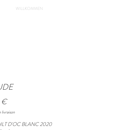
Anmelden
WILLKOMMEN
UDE
Preis
 €
 livraison
HLT D'OC BLANC 2020