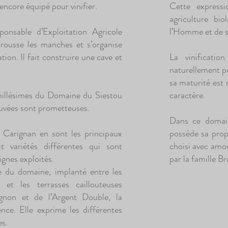
encore équipé pour vinifier.
Cette express
agriculture bi
onsable d’Exploitation Agricole
l’Homme et de 
rousse les manches et s’organise
ion. Il fait construire une cave et
La vinificati
naturellement p
sa maturité est 
 millésimes du Domaine du Siestou
caractère.
 cuvées sont prometteuses.
Dans ce domain
 Carignan en sont les principaux
possède sa prop
t variétés différentes qui sont
choisi avec amou
ignes exploités.
par la famille Br
e du domaine, implanté entre les
 et les terrasses caillouteuses
Ognon et de l’Argent Double, la
ence. Elle exprime les différentes
es.