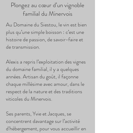
Plongez au cœur d’un vignoble
familial du Minervois
Au Domaine du Siestou, le vin est bien
plus qu’une simple boisson : c’est une
histoire de passion, de savoir-faire et
de transmission.
Alexis a repris l’exploitation des vignes
du domaine familial, il y a quelques
années. Artisan du goût, il façonne
chaque millésime avec amour, dans le
respect de la nature et des traditions
viticoles du Minervois.
Ses parents, Yvie et Jacques, se
concentrent davantage sur l’activité
d'hébergement, pour vous accueillir en