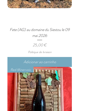
Fete (AG) au domaine du Siestou le 09
mai 2026
Preço
25,00 €
Politique de livraison
Adicionar ao carrinho
Red Minervois